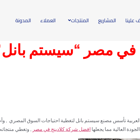
 علينا
المشاريع
المنتجات
العملاء
المدونة
ستم بنل واحد من افضل مصانع كلادينج في القاهرة يقدم منتجات باعلى
 العربية.
ج في مصر “سيستم بانل”
ر العربية تأسس مصنع سيستم بانل لتغطية احتياجات السوق المصري , وأ
جودة العالية مما يجعلها
افضل شركة كلادينج في مصر
, وتغطي منتجاته