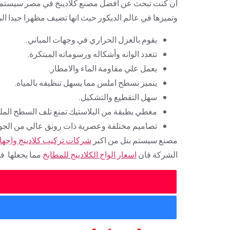
ان كنت تبحث عن افضل مصنع كلادينج في مصر سيستم بان
وتميزها في عالم الديكور حيث انها تضيف مظهرا جيدا الي ا
يقوم بالعزل الحراري في وجهات المباني.
تتعدد الوانه وأشكاله ورسوماته المبتكرة.
يعمل علي مقاومة الماء والامطار.
يتميز بسطح املس مما يسهل تنظيفه بالمياه.
سهل التقطيع والتشكيل.
مغطي بطبقة من البلاستيك تمنع تلف السطح الملون 
تصاميم مختلفة وعصرية ذات رونق عالي من الجودة
مصنع سيستم بنل من اكبر
شركات تركيب كلادينج واجه
الشركة فان
اسعار الواح الكلادينج للمطابخ
مما يجعلها ف