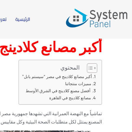
4.4/5 - (39 صوت)
الرئيسية
تعرف
هل تبحث عن اكبر مصانع كلادينج في مصر يعتبر مصنع سي
المنتجات و يقوم بتغطية مناطق كثيرة داخل جمهورية مصر
أكبر مصانع كلادين
المحتوي
أكبر مصانع كلادينج في مصر “سيستم بانل”
مميزات منتجاتنا
أفضل مصنع كلادينج في الشرق الأوسط
مصانع كلادينج في القاهرة
تماشياً مع النهضة العمرانية التي تشهدها جمهورية مص
المصنع يمتثل لكل متطلبات الصحة البيئية وكل مقاييس ال