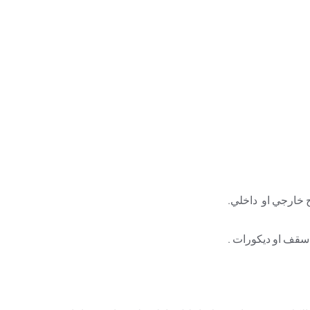
ح خارجي او داخلي.
اسقف او ديكورات .